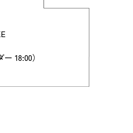
EE
 18:00）